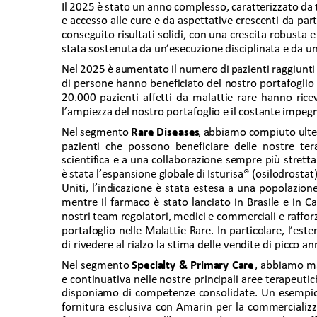
Il 2025 è stato un anno complesso, caratterizzato da t
e accesso alle cure e da aspettative crescenti da par
conseguito risultati solidi, con una crescita robusta
stata sostenuta da un’esecuzione disciplinata e da una
Nel 2025 è aumentato il numero di pazienti raggiunti i
di persone hanno beneficiato del nostro portafoglio 
20.000 pazienti affetti da malattie rare hanno rice
l’ampiezza del nostro portafoglio e il costante impeg
Nel segmento 
Rare Diseases
, abbiamo compiuto ulteri
pazienti che possono beneficiare delle nostre ter
scientifica e a una collaborazione sempre più strett
è stata l’espansione globale di Isturisa® (osilodrostat
Uniti, l’indicazione è stata estesa a una popolazio
mentre il farmaco è stato lanciato in Brasile e in Ca
nostri team regolatori, medici e commerciali e rafforz
portafoglio nelle Malattie Rare. In particolare, l’este
di rivedere al rialzo la stima delle vendite di picco an
Nel segmento 
Specialty & Primary Care
, abbiamo ma
e continuativa nelle nostre principali aree terapeutic
disponiamo di competenze consolidate. Un esempio s
fornitura esclusiva con Amarin per la commercializ